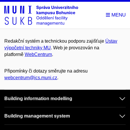
Redakční systém a technickou podporu zajišťuje
Ústav
výpočetní techniky MU
. Web je provozován na
platformě
WebCentrum
.
Připomínky či dotazy směrujte na adresu
webcentrum@ics.muni.cz
.
Building information modelling
Building management system