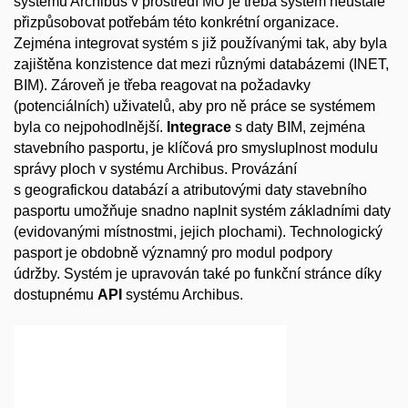
systému Archibus v prostředí MU je třeba systém neustále
přizpůsobovat potřebám této konkrétní organizace.
Zejména integrovat systém s již používanými tak, aby byla
zajištěna konzistence dat mezi různými databázemi (INET,
BIM). Zároveň je třeba reagovat na požadavky
(potenciálních) uživatelů, aby pro ně práce se systémem
byla co nejpohodlnější.
Integrace
s daty BIM, zejména
stavebního pasportu, je klíčová pro smysluplnost modulu
správy ploch v systému Archibus. Provázání
s geografickou databází a atributovými daty stavebního
pasportu umožňuje snadno naplnit systém základními daty
(evidovanými místnostmi, jejich plochami). Technologický
pasport je obdobně významný pro modul podpory
údržby. Systém je upravován také po funkční stránce díky
dostupnému
API
systému Archibus.